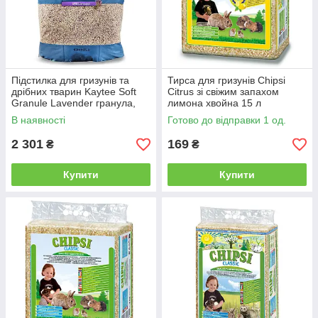
Підстилка для гризунів та
Тирса для гризунів Chipsi
дрібних тварин Kaytee Soft
Citrus зі свіжим запахом
Granule Lavender гранула,
лимона хвойна 15 л
лаванда 4 кг
В наявності
Готово до відправки 1 од.
2 301
169
₴
₴
Купити
Купити