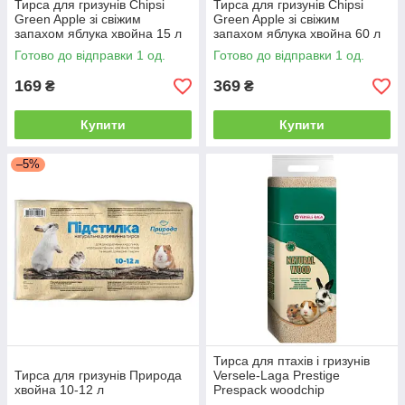
Тирса для гризунів Chipsi
Тирса для гризунів Chipsi
Green Apple зі свіжим
Green Apple зі свіжим
запахом яблука хвойна 15 л
запахом яблука хвойна 60 л
Готово до відправки 1 од.
Готово до відправки 1 од.
169
369
₴
₴
Купити
Купити
–5%
Тирса для птахів і гризунів
Тирса для гризунів Природа
Versele-Laga Prestige
хвойна 10-12 л
Prespack woodchip
пресована хвойна 1 кг