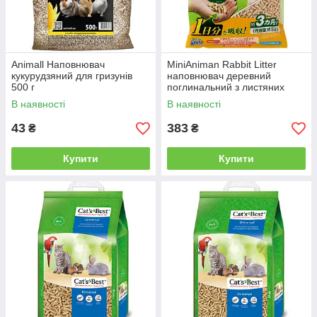
Animall Наповнювач
MiniAniman Rabbit Litter
кукурудзяний для гризунів
наповнювач деревний
500 г
поглинальний з листяних
порід для кроликів 5 л
В наявності
В наявності
43
383
₴
₴
Купити
Купити