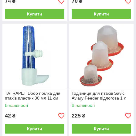
74
70
₴
₴
Купити
Купити
TATRAPET Dodo поїлка для
Годівниця для птахів Savic
птахів пластик 30 мл 11 см
Aviary Feeder підлогова 1 л
В наявності
В наявності
42
225
₴
₴
Купити
Купити