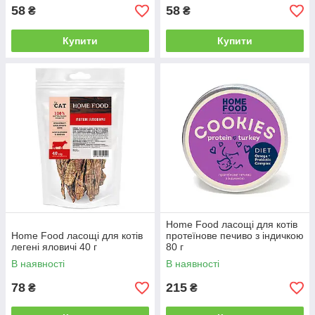
58
58
₴
₴
Купити
Купити
Home Food ласощі для котів
Home Food ласощі для котів
протеїнове печиво з індичкою
легені яловичі 40 г
80 г
В наявності
В наявності
78
215
₴
₴