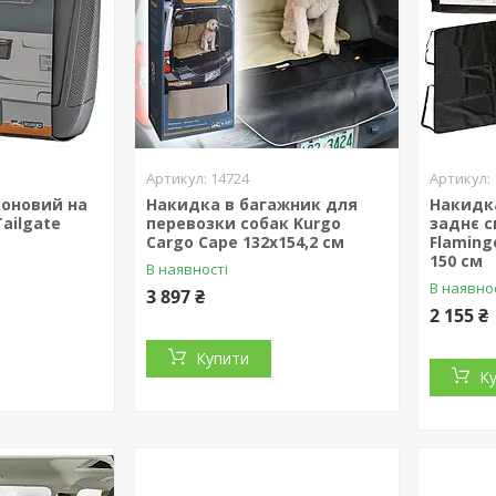
14724
коновий на
Накидка в багажник для
Накидка
Tailgate
перевозки собак Kurgo
заднє с
Cargo Cape 132х154,2 см
Flamingo
150 см
В наявності
В наявно
3 897 ₴
2 155 ₴
Купити
К