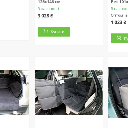
126х146 см
Pet 101
В наявності
В наявно
3 028 ₴
Оптом і в
1 023 ₴
Купити
К