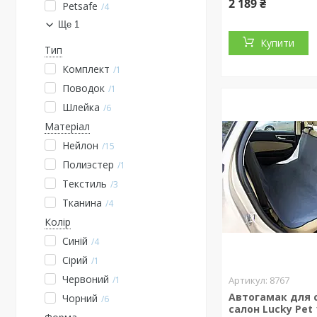
2 189 ₴
Petsafe
4
Ще 1
Купити
Тип
Комплект
1
Поводок
1
Шлейка
6
Матеріал
Нейлон
15
Полиэстер
1
Текстиль
3
Тканина
4
Колір
Синій
4
Сірий
1
Червоний
1
8767
Автогамак для 
Чорний
6
салон Lucky Pet