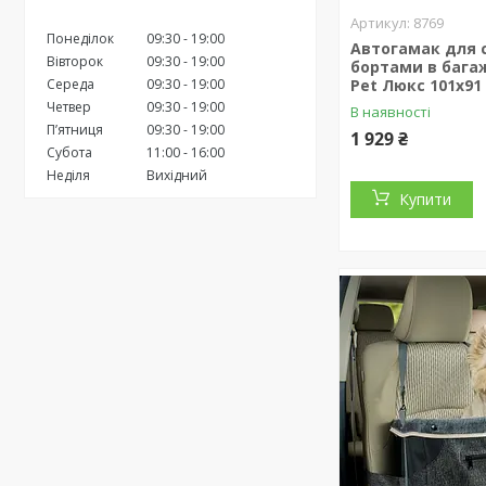
8769
Понеділок
09:30
19:00
Автогамак для 
Вівторок
09:30
19:00
бортами в бага
Середа
09:30
19:00
Pet Люкс 101х91
Четвер
09:30
19:00
В наявності
Пʼятниця
09:30
19:00
1 929 ₴
Субота
11:00
16:00
Неділя
Вихідний
Купити