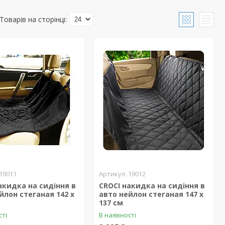
19011
19012
акидка на сидіння в
CROCI накидка на сидіння в
йлон стеганая 142 х
авто нейлон стеганая 147 х
137 см
сті
В наявності