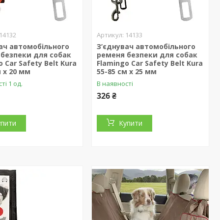
14132
14133
ач автомобільного
З’єднувач автомобільного
 безпеки для собак
ременя безпеки для собак
 Car Safety Belt Kura
Flamingo Car Safety Belt Kura
м х 20 мм
55-85 см х 25 мм
ті 1 од.
В наявності
326 ₴
упити
Купити