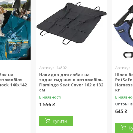
14502
бак на
Накидка для собак на
Шлея б
автомобіля
заднє сидіння в автомобіль
PetSafe
ock 140х142
Flamingo Seat Cover 162 х 132
Harness
см
кг
В наявності
В наявно
1 556 ₴
Оптом і в
645 ₴
Купити
К