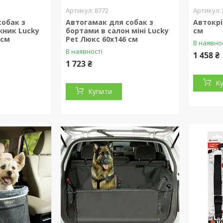
8772
собак з
Автогамак для собак з
Автокрі
жник Lucky
бортами в салон міні Lucky
см
 см
Pet Люкс 60х146 см
В наявно
В наявності
1 458 ₴
1 723 ₴
К
Купити