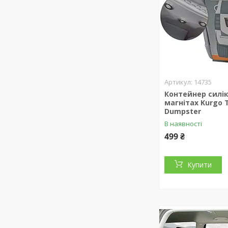
14735
Контейнер силі
магнітах Kurgo 
Dumpster
В наявності
499 ₴
Купити