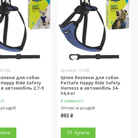
15106
15109
езпеки для собак
Шлея безпеки для собак
 Happy Ride Safety
PetSafe Happy Ride Safety
 в автомобіль 2,7-9
Harness в автомобіль 34-
54,4 кг
сті
В наявності
 роздріб
Оптом і в роздріб
892 ₴
упити
Купити