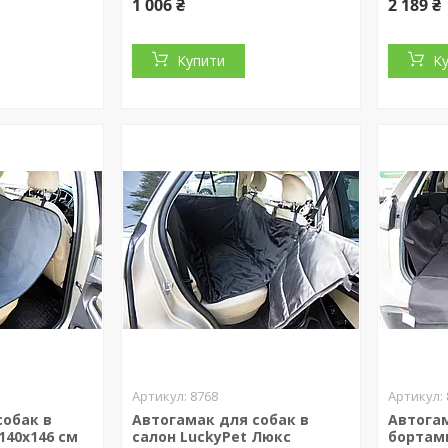
1 006 ₴
2 189 ₴
Купити
К
8768
собак в
Автогамак для собак в
Автогам
 140х146 см
салон LuckyPet Люкс
бортами