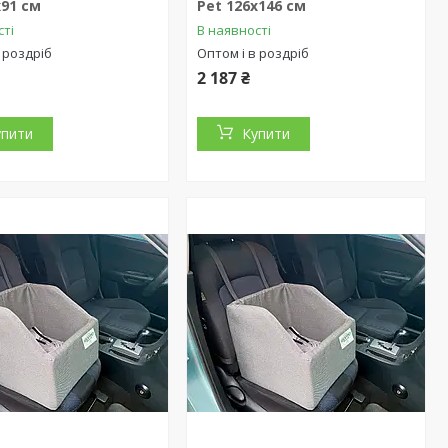
х91 см
Pet 126х146 см
сті
В наявності
 роздріб
Оптом і в роздріб
2 187 ₴
упити
Купити