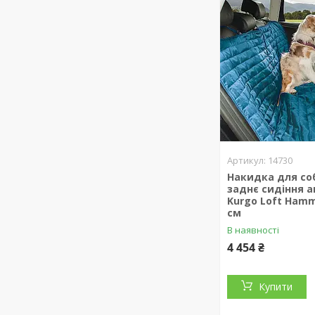
14730
Накидка для со
заднє сидіння 
Kurgo Loft Hamm
см
В наявності
4 454 ₴
Купити