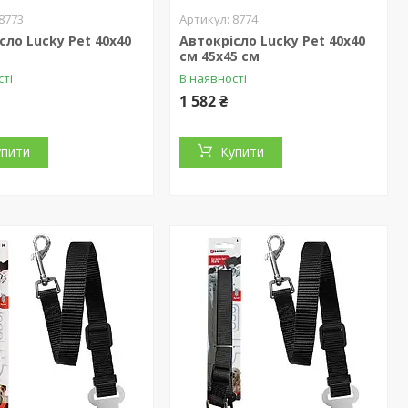
8773
8774
сло Lucky Pet 40x40
Автокрісло Lucky Pet 40x40
см 45х45 см
сті
В наявності
1 582 ₴
упити
Купити