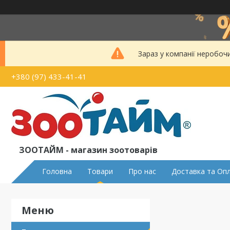
Зараз у компанії неробоч
+380 (97) 433-41-41
ЗООТАЙМ - магазин зоотоварів
Головна
Товари
Про нас
Доставка та Оп