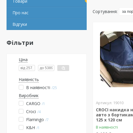
Товари
Про нас
Відгуки
Фільтри
Ціна
Наявність
В наявності
25
Виробник
19010
CARGO
1
CROCI накидка н
Croci
4
авто з бортика
Flamingo
125 х 120 см
7
В наявності
K&H
1