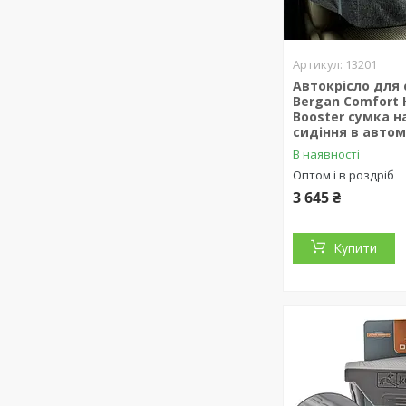
13201
Автокрісло для 
Bergan Comfort 
Booster сумка н
сидіння в авто
В наявності
Оптом і в роздріб
3 645 ₴
Купити