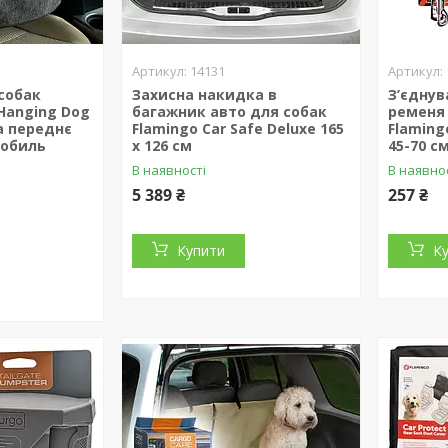
14131
собак
Захисна накидка в
З’єднув
Hanging Dog
багажник авто для собак
ременя
а переднє
Flamingo Car Safe Deluxe 165
Flamingo
мобиль
х 126 см
45-70 с
В наявності
В наявнос
5 389 ₴
257 ₴
Купити
К