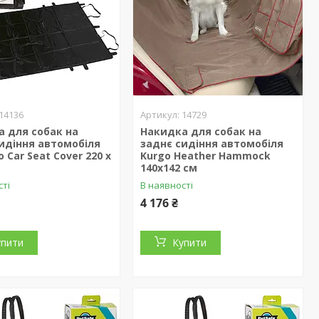
14136
14729
 для собак на
Накидка для собак на
идіння автомобіля
заднє сидіння автомобіля
 Car Seat Cover 220 х
Kurgo Heather Hammock
140х142 см
сті
В наявності
4 176 ₴
упити
Купити