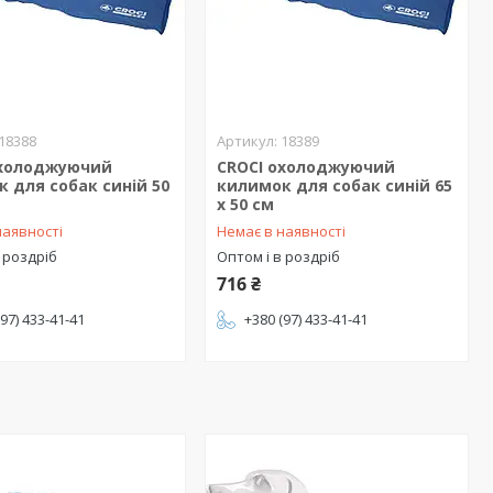
18388
18389
охолоджуючий
CROCI охолоджуючий
 для собак синій 50
килимок для собак синій 65
х 50 см
наявності
Немає в наявності
 роздріб
Оптом і в роздріб
716 ₴
(97) 433-41-41
+380 (97) 433-41-41