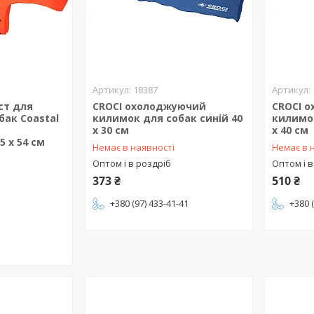
18387
ст для
CROCI охолоджуючий
CROCI 
бак Coastal
килимок для собак синій 40
килимок
s
х 30 см
х 40 см
 х 54 см
Немає в наявності
Немає в 
Оптом і в роздріб
Оптом і в
373 ₴
510 ₴
+380 (97) 433-41-41
+380 