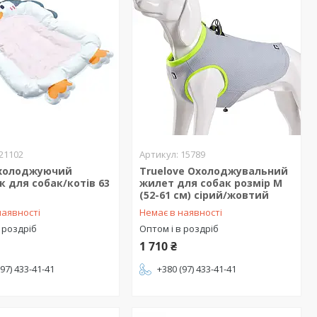
21102
15789
охолоджуючий
Truelove Охолоджувальний
 для собак/котів 63
жилет для собак розмір M
(52-61 см) сірий/жовтий
наявності
Немає в наявності
 роздріб
Оптом і в роздріб
1 710 ₴
(97) 433-41-41
+380 (97) 433-41-41