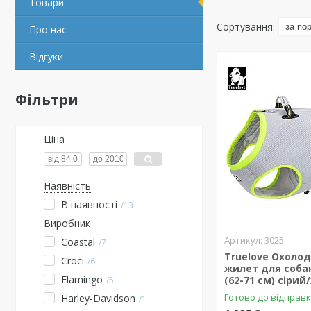
Товари
Про нас
Відгуки
Фільтри
Ціна
Наявність
В наявності
13
Виробник
3025
Coastal
7
Truelove Охоло
Croci
6
жилет для собак
Flamingo
(62-71 см) сіри
5
Готово до відправк
Harley-Davidson
1