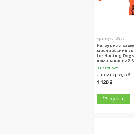
13896
Нагрудний захи
мисливських со
for Hunting Dog
помаранчевий 35
В наявності
Оптом і в роздріб
1 120 ₴
Купити