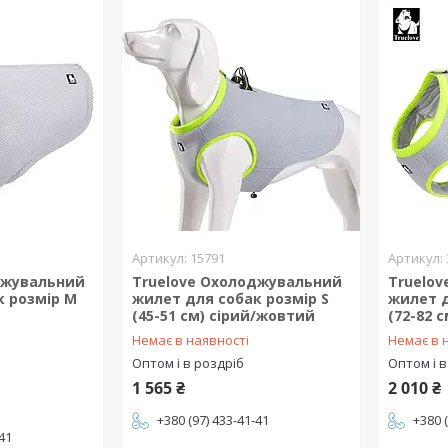
15791
джувальний
Truelove Охолоджувальний
Truelo
к розмір M
жилет для собак розмір S
жилет д
(45-51 см) сірий/жовтий
(72-82 
Немає в наявності
Немає в 
Оптом і в роздріб
Оптом і в
1 565 ₴
2 010 ₴
+380 (97) 433-41-41
+380 
-41