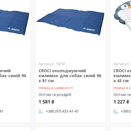
18391
уючий
CROCI охолоджуючий
CROCI 
ак синій 90
килимок для собак синій 96
килимок
х 81 см
х 43 см
Немає в наявності
Немає в 
Оптом і в роздріб
Оптом і в
1 581 ₴
1 227 ₴
-41
+380 (97) 433-41-41
+380 