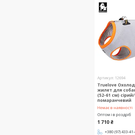
12694
Truelove Охоло
жилет для соба
(52-61 см) сірий/
помаранчевий
Немає в наявності
Оптом і в роздріб
1 710 ₴
+380 (97) 433-41