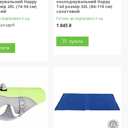
жувальний Happy
охолоджувальний Happy
мір 2XL (74-94 см)
Tail розмір 3XL (84-110 см)
вий
салатовий
 відправки 3 од.
Готово до відправки 3 од.
 роздріб
1 845 ₴
Купити
упити