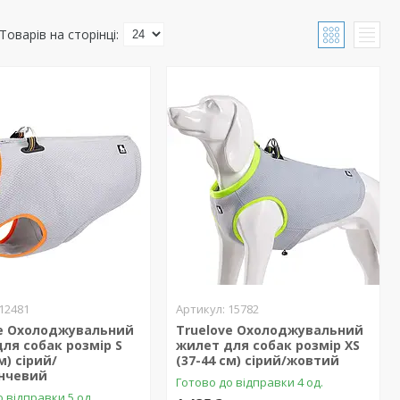
12481
15782
ve Охолоджувальний
Truelove Охолоджувальний
ля собак розмір S
жилет для собак розмір XS
м) сірий/
(37-44 см) сірий/жовтий
нчевий
Готово до відправки 4 од.
 відправки 5 од.