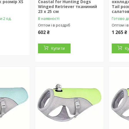
 розмір XS
Coastal for Hunting Dogs
охолод
Winged Retriever тканиний
Tail роз
23 х 25 см
салато
и 2 од.
В наявності
Готово до
Оптом і в роздріб
Оптом і в
602 ₴
1 265 ₴
Купити
К