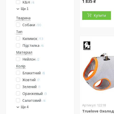
1 835 ₴
K&H
4
Ще 1
Купити
Тварина
Собаки
30
Тип
Килимок
13
Підстилка
6
Матеріал
Нейлон
2
Колір
Блакитний
8
Жовтий
7
Зелений
1
Оранжевый
3
Салатовий
4
12218
Ще 4
Truelove Охоло