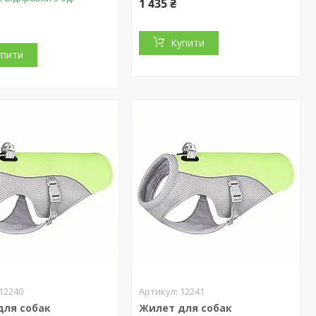
1 435 ₴
Купити
упити
12240
12241
для собак
Жилет для собак