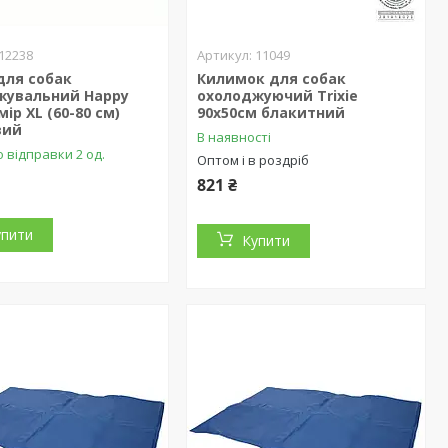
12238
11049
для собак
Килимок для собак
жувальний Happy
охолоджуючий Trixie
мір XL (60-80 см)
90х50см блакитний
вий
В наявності
 відправки 2 од.
Оптом і в роздріб
821 ₴
упити
Купити