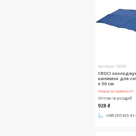
18390
CROCI охолодж
килимок для соб
х 50 см
Немає в наявності
Оптом і в роздріб
928 ₴
+380 (97) 433-41