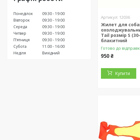
Понеділок
09:30
19:00
12036
Вівторок
09:30
19:00
Жилет для соба
Середа
09:30
19:00
охолоджувальн
Четвер
09:30
19:00
Tail розмір S (30
Пʼятниця
09:30
19:00
блакитний
Субота
11:00
16:00
Готово до відправк
Неділя
Вихідний
950 ₴
Купити