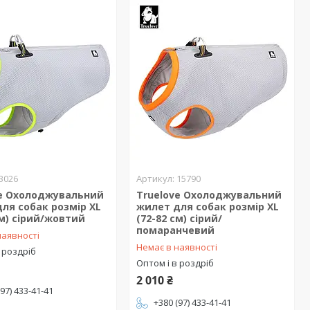
3026
15790
ve Охолоджувальний
Truelove Охолоджувальний
ля собак розмір XL
жилет для собак розмір XL
см) сірий/жовтий
(72-82 см) сірий/
помаранчевий
наявності
Немає в наявності
 роздріб
Оптом і в роздріб
2 010 ₴
(97) 433-41-41
+380 (97) 433-41-41