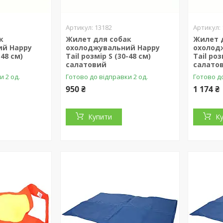
13182
к
Жилет для собак
Жилет 
ий Happy
охолоджувальний Happy
охолод
-48 см)
Tail розмір S (30-48 см)
Tail роз
салатовий
салато
и 2 од.
Готово до відправки 2 од.
Готово до
950 ₴
1 174 ₴
Купити
К