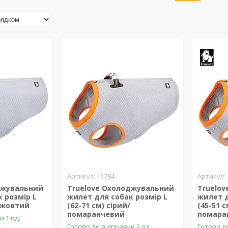
15784
джувальний
Truelove Охолоджувальний
Truelo
 розмір L
жилет для собак розмір L
жилет д
й/жовтий
(62-71 см) сірий/
(45-51 с
помаранчевий
помара
и 1 од.
Готово до відправки 2 од.
Готово до