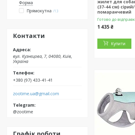
жилет для собак
Форма
(37-44 см) сірий/
Прямокутна
13
помаранчевий
Готово до відправк
1 435 ₴
Контакти
Купити
вул. Кузнєцова, 7, 04080, Київ,
Україна
+380 (97) 433-41-41
zootime.ua@gmail.com
@zootime
Графік роботи