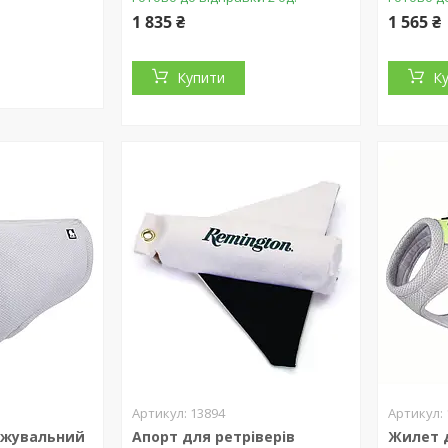
1 835 ₴
1 565 ₴
Купити
К
13894
джувальний
Апорт для ретріверів
Жилет 