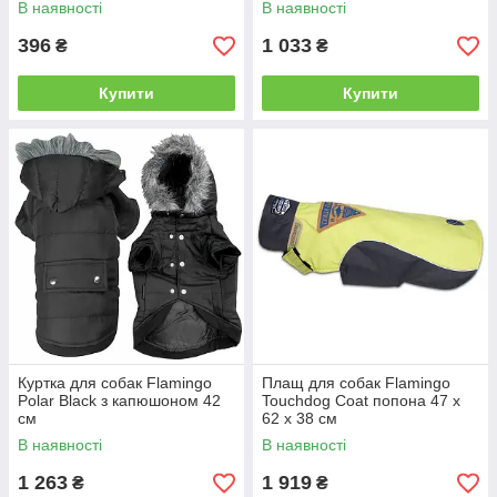
В наявності
В наявності
396
1 033
₴
₴
Купити
Купити
Куртка для собак Flamingo
Плащ для собак Flamingo
Polar Black з капюшоном 42
Touchdog Coat попона 47 х
см
62 х 38 см
В наявності
В наявності
1 263
1 919
₴
₴