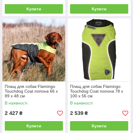
Купити
Купити
Плащ для собак Flamingo
Плащ для собак Flamingo
Touchdog Coat попона 66 х
Touchdog Coat попона 78 х
89 х 48 см
100 х 56 см
В наявності
В наявності
2 427
2 539
₴
₴
Купити
Купити