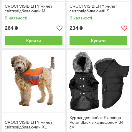
CROCI VISIBILITY жилет
CROCI VISIBILITY жилет
світловідбиваючий M
світловідбиваючий S
В наявності
В наявності
264
234
₴
₴
Купити
Купити
Куртка для собак Flamingo
CROCI VISIBILITY жилет
Polar Black з капюшоном 34
світловідбиваючий XL
см